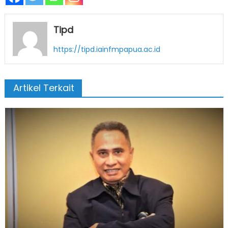
Tipd
https://tipd.iainfmpapua.ac.id
Artikel Terkait