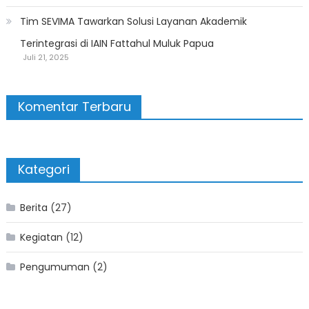
Tim SEVIMA Tawarkan Solusi Layanan Akademik
Terintegrasi di IAIN Fattahul Muluk Papua
Juli 21, 2025
Komentar Terbaru
Kategori
Berita
(27)
Kegiatan
(12)
Pengumuman
(2)