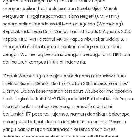
Agama Islam Negeri (IAIN) Fattahul Muluk Papua
menyampaikan hasil pelaksanaan Seleksi Ujian Masuk
Perguruan Tinggi Keagamaan Islam Negeri (UM-PTKIN)
secara online kepada Wakil Menteri Agama (Wamenag)
Republik Indonesia Dr. H. Zainut Tauhid Saadi, 5 Agustus 2020.
Kepala TIPD IAIN Fattahul Muluk Papua Abubakar Siddiq, S.HI
mengatakan, pihaknya melakukan dialog secara online
dengan Wamenag bersama dengan berbagai unit TIPD lain
dari seluruh kampus PTKIN di Indonesia.
“Bapak Wamenag meninjau penerimaan mahasiswa baru
melalui Sistem Seleksi Elektronik atau SSE ini secara online,”
ujarnya. Dalam kesempatan tersebut, Abubakar melaporkan
hasil singkat terkait UM-PTKIN pada IAIN Fattahul Muluk Papua.
“Jumlah calon mahasiswa yang mendaftar di kami
berjumlah 117 peserta,” ujarnya. Namun demikian, beberapa
calon peserta tidak dapat mengikuti ujian online. “Peserta
yang tidak ikut ujian dikarenakan keterbatasan akses
jaringan, dimana masalah ini sering terjadi di berbagai