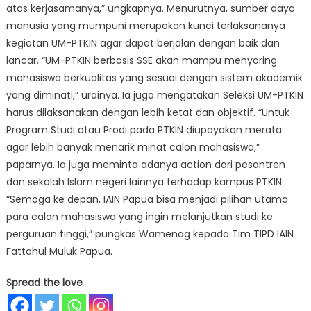
atas kerjasamanya,” ungkapnya. Menurutnya, sumber daya
manusia yang mumpuni merupakan kunci terlaksananya
kegiatan UM-PTKIN agar dapat berjalan dengan baik dan
lancar. “UM-PTKIN berbasis SSE akan mampu menyaring
mahasiswa berkualitas yang sesuai dengan sistem akademik
yang diminati,” urainya. Ia juga mengatakan Seleksi UM-PTKIN
harus dilaksanakan dengan lebih ketat dan objektif. “Untuk
Program Studi atau Prodi pada PTKIN diupayakan merata
agar lebih banyak menarik minat calon mahasiswa,”
paparnya. Ia juga meminta adanya action dari pesantren
dan sekolah Islam negeri lainnya terhadap kampus PTKIN.
“Semoga ke depan, IAIN Papua bisa menjadi pilihan utama
para calon mahasiswa yang ingin melanjutkan studi ke
perguruan tinggi,” pungkas Wamenag kepada Tim TIPD IAIN
Fattahul Muluk Papua.
Spread the love