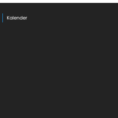
Kalender