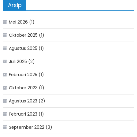
Arsip
Mei 2026
(1)
Oktober 2025
(1)
Agustus 2025
(1)
Juli 2025
(2)
Februari 2025
(1)
Oktober 2023
(1)
Agustus 2023
(2)
Februari 2023
(1)
September 2022
(3)