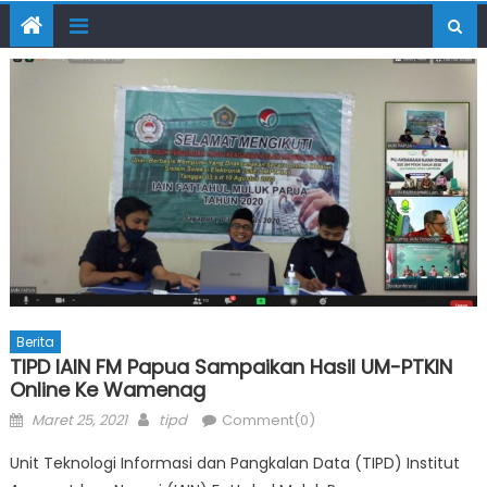
Berita
TIPD IAIN FM Papua Sampaikan Hasil UM-PTKIN
Online Ke Wamenag
Posted
Author
Maret 25, 2021
tipd
Comment(0)
on
Unit Teknologi Informasi dan Pangkalan Data (TIPD) Institut