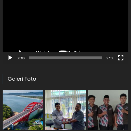
Video
00:00
27:33
Galeri Foto