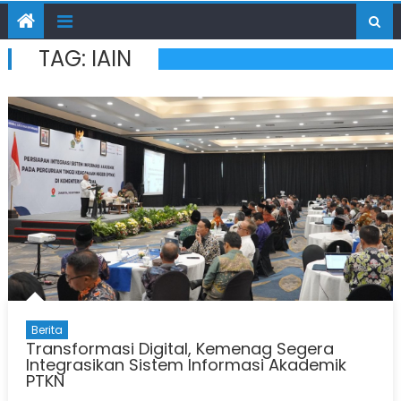
TAG:
IAIN
Berita
Transformasi Digital, Kemenag Segera
Integrasikan Sistem Informasi Akademik
PTKN