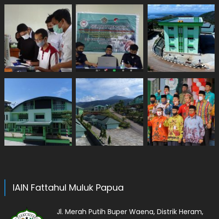
IAIN Fattahul Muluk Papua
Jl. Merah Putih Buper Waena, Distrik Heram,