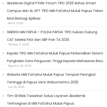
Akselerasi Digital PTKIN: Forum TIPD 2026 Bahas Smart
Campus dan AI, UPT TIPD IAIN Fattahul Muluk Papua Teken
MoA Berbagi Aplikasi
Mei 8, 2026
SINERGI IAIN PAPUA – POLDA PAPUA: TIPD Sukses Dukung
CAT Seleksi PAG dan SBP Polri TA 2025
Oktober 11, 2025
Kepala TIPD IAIN Fattahul Muluk Papua Perkenalkan Sistem
Pangkalan Data Perguruan Tinggi kepada Mahasiswa Baru
Agustus 26, 2025
Website IAIN Fattahul Muluk Papua Tempati Peringkat
Tertinggi di Papua Versi Webometrics 2025
Juli 29, 2025
Tim SEVIMA Tawarkan Solusi Layanan Akademik
Terintegrasi di IAIN Fattahul Muluk Papua