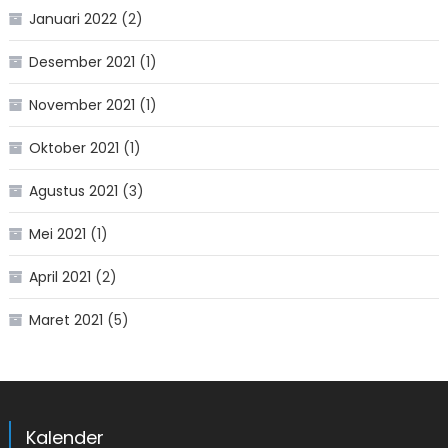
Januari 2022
(2)
Desember 2021
(1)
November 2021
(1)
Oktober 2021
(1)
Agustus 2021
(3)
Mei 2021
(1)
April 2021
(2)
Maret 2021
(5)
Kalender